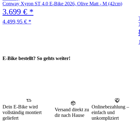
Conway Xyron ST 4.0 E-Bike 2026, Olive Matt - M (42cm)
3.699 € *
4.499,95 € *
E-Bike bestellt? So gehts weiter!
Dein E-Bike wird
Onlinebezahlung –
Versand direkt zu
vollständig montiert
einfach und
dir nach Hause
geliefert
unkompliziert