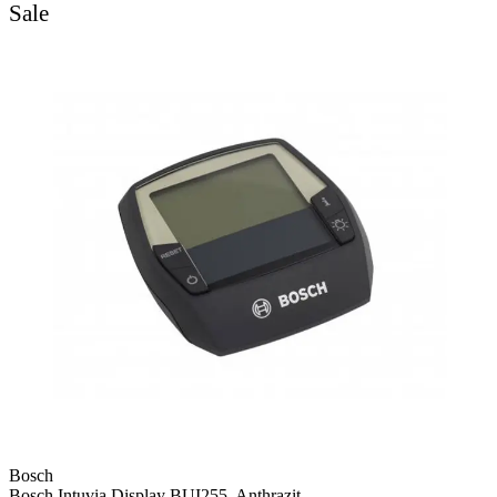
Sale
Bosch
Bosch Intuvia Display BUI255, Anthrazit