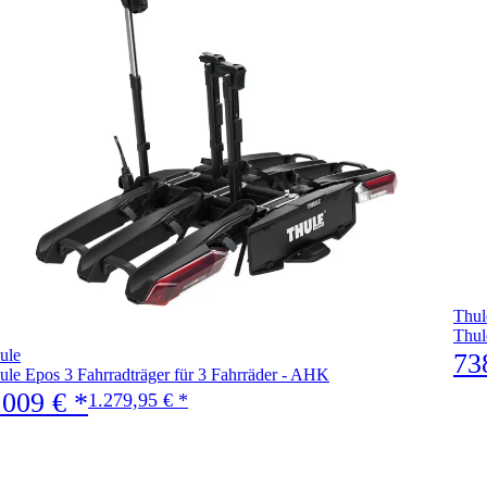
Thul
Thul
ule
73
ule Epos 3 Fahrradträger für 3 Fahrräder - AHK
.009 € *
1.279,95 € *