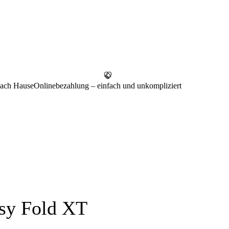
 nach Hause
Onlinebezahlung – einfach und unkompliziert
asy Fold XT