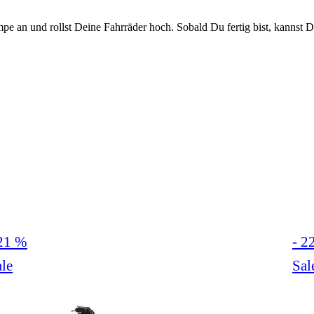
e an und rollst Deine Fahrräder hoch. Sobald Du fertig bist, kannst 
 21 %
- 2
le
Sal