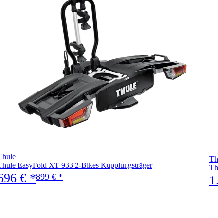
Thule
Th
Thule EasyFold XT 933 2-Bikes Kupplungsträger
Th
696 € *
899 € *
1