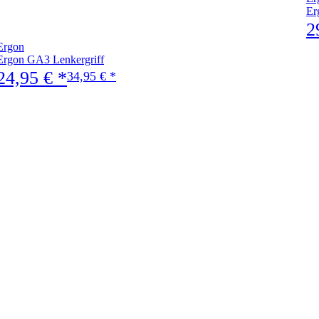
Er
2
Ergon
Ergon GA3 Lenkergriff
24,95 € *
34,95 € *