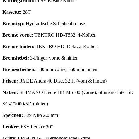
Kurbelgarnitur:
i:SY E-Bike Kurbel
Kassette:
28T
Bremstyp:
Hydraulische Scheibenbremse
Bremse vorne:
TEKTRO HD-T532, 4-Kolben
Bremse hinten:
TEKTRO HD-T532, 2-Kolben
Bremshebel:
3-Finger, vorne & hinten
Bremsscheiben:
180 mm vorne, 160 mm hinten
Felgen:
RYDE Andra 40 Disc, 32 H (vorn & hinten)
Naben:
SHIMANO Deore HB-M5100 (vorne), Shimano Inter-5E
SG-C7000-5D (hinten)
Speichen:
32x Niro 2,0 mm
Lenker:
i:SY Lenker 30°
Griffe:
ERGON GC10 ergonomische Griffe