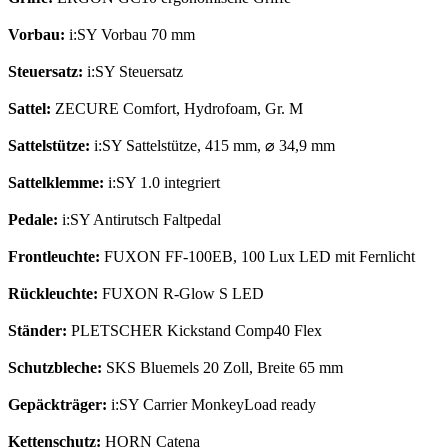
Vorbau:
i:SY Vorbau 70 mm
Steuersatz:
i:SY Steuersatz
Sattel:
ZECURE Comfort, Hydrofoam, Gr. M
Sattelstütze:
i:SY Sattelstütze, 415 mm,
⌀
34,9 mm
Sattelklemme:
i:SY 1.0 integriert
Pedale:
i:SY Antirutsch Faltpedal
Frontleuchte:
FUXON FF-100EB, 100 Lux LED mit Fernlicht
Rückleuchte:
FUXON R-Glow S LED
Ständer:
PLETSCHER Kickstand Comp40 Flex
Schutzbleche:
SKS Bluemels 20 Zoll, Breite 65 mm
Gepäckträger:
i:SY Carrier MonkeyLoad ready
Kettenschutz:
HORN Catena