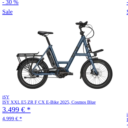
- 30 %
Sale
iSY
ISY XXL E5 ZR F CX E-Bike 2025, Cosmos Blue
3.499 € *
4.999 € *